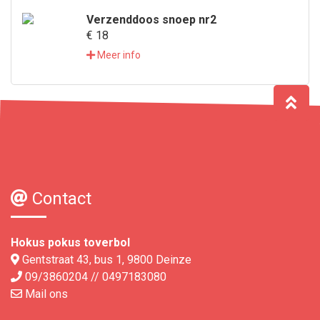
Verzenddoos snoep nr2
€ 18
Meer info
Contact
Hokus pokus toverbol
Gentstraat 43, bus 1, 9800 Deinze
09/3860204 // 0497183080
Mail ons