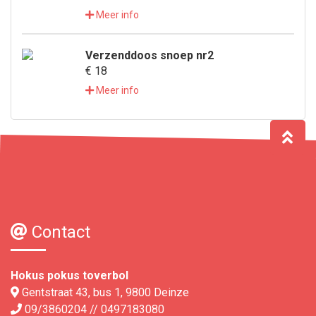
Meer info
Verzenddoos snoep nr2
€ 18
Meer info
Contact
Hokus pokus toverbol
Gentstraat 43, bus 1, 9800 Deinze
09/3860204 // 0497183080