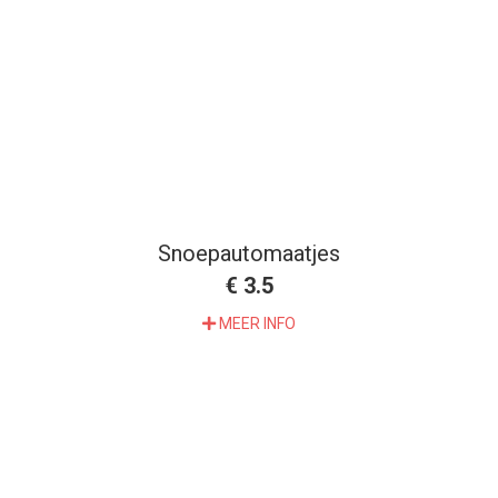
Snoepautomaatjes
€ 3.5
MEER INFO